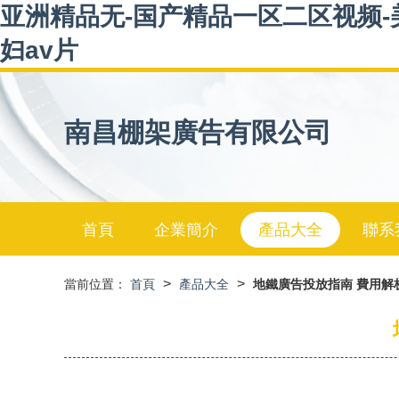
亚洲精品无-国产精品一区二区视频-美
妇av片
南昌棚架廣告有限公司
首頁
企業簡介
產品大全
聯系
>
>
當前位置：
首頁
產品大全
地鐵廣告投放指南 費用解