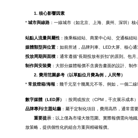
1. 核心影響因素
*
城市與線路
：一線城市（如北京、上海、廣州、深圳）核
站點人流量與屬性
：換乘樞紐站、商業中心站、交通樞紐站
媒體類型與位置
：如前所述，品牌列車、LED大屏、核心
投放周期與面積
：通常遵循“長期投放有折扣”的原則。包
制作與安裝費
：大部分媒體報價不含廣告畫面的設計、制作
2. 費用范圍參考（以單點位月費為例，人民幣）
*
常規燈箱/海報
：幾千元至十幾萬元不等。例如，一個二線
數字媒體（LED屏）
：按周或按次（CPM，千次展示成本
品牌專列/主題站廳
：屬于定制化項目，費用高昂，通常需
重要提示
：以上僅為市場大致范圍。實際報價需向地鐵
放策略，提供個性化的組合方案與精確報價。