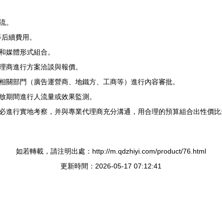
流。
等后續費用。
和媒體形式組合。
理商進行方案洽談與報價。
相關部門（廣告運營商、地鐵方、工商等）進行內容審批。
放期間進行人流量或效果監測。
必進行實地考察，并與專業代理商充分溝通，用合理的預算組合出性價比
如若轉載，請注明出處：http://m.qdzhiyi.com/product/76.html
更新時間：2026-05-17 07:12:41