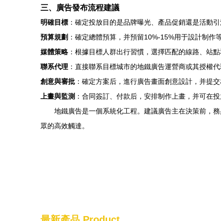
三、廣告發布流程建議
明確目標
：確定投放目的是品牌曝光、產品促銷還是活動引
預算規劃
：確定總體預算，并預留10%-15%用于設計制作
媒體策略
：根據目標人群出行習慣，選擇匹配的線路、站點
聯系代理
：直接聯系目標城市的地鐵廣告運營商或其授權代
創意與審批
：確定方案后，進行廣告畫面創意設計，并提交
上畫與監測
：合同簽訂、付款后，安排制作上畫，并可在投
地鐵廣告是一個系統化工程。建議廣告主在決策前，務
眾的高效觸達。
最新產品
Product