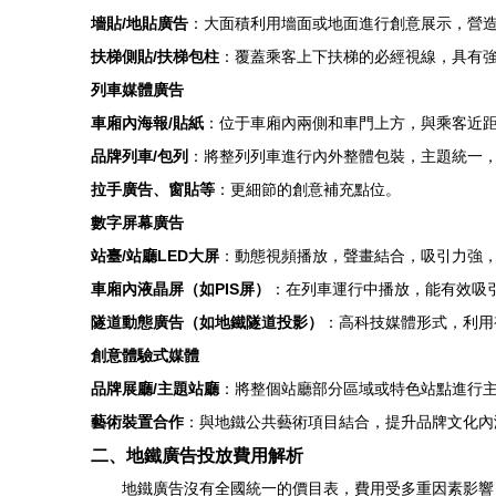
墻貼/地貼廣告
：大面積利用墻面或地面進行創意展示，營
扶梯側貼/扶梯包柱
：覆蓋乘客上下扶梯的必經視線，具有
列車媒體廣告
車廂內海報/貼紙
：位于車廂內兩側和車門上方，與乘客近
品牌列車/包列
：將整列列車進行內外整體包裝，主題統一
拉手廣告、窗貼等
：更細節的創意補充點位。
數字屏幕廣告
站臺/站廳LED大屏
：動態視頻播放，聲畫結合，吸引力強
車廂內液晶屏（如PIS屏）
：在列車運行中播放，能有效吸
隧道動態廣告（如地鐵隧道投影）
：高科技媒體形式，利用
創意體驗式媒體
品牌展廳/主題站廳
：將整個站廳部分區域或特色站點進行
藝術裝置合作
：與地鐵公共藝術項目結合，提升品牌文化內
二、地鐵廣告投放費用解析
地鐵廣告沒有全國統一的價目表，費用受多重因素影響