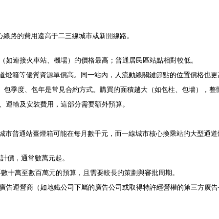
心線路的費用遠高于二三線城市或新開線路。
（如連接火車站、機場）的價格最高；普通居民區站點相對較低。
通道燈箱等優質資源單價高。同一站內，人流動線關鍵節點的位置價格也更
月、包季度、包年是常見合約方式。購買的面積越大（如包柱、包墻），整
、運輸及安裝費用，這部分需要額外預算。
城市普通站臺燈箱可能在每月數千元，而一線城市核心換乘站的大型通道
）計價，通常數萬元起。
要數十萬至數百萬元的預算，且需要較長的策劃與審批周期。
廣告運營商（如地鐵公司下屬的廣告公司或取得特許經營權的第三方廣告